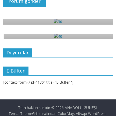
3
30
4
Aralık 17, 2017
admin
0
40
Aralık 17, 2017
admin
0
Duyurular
E-Bülten
[contact-form-7 id="130" title="E-Bülten"]
Tüm hakları saklıdır © 2026
ANADOLU GÜNEŞİ
.
Tema: ThemeGrill tarafından
ColorMag
. Altyapı
WordPress
.