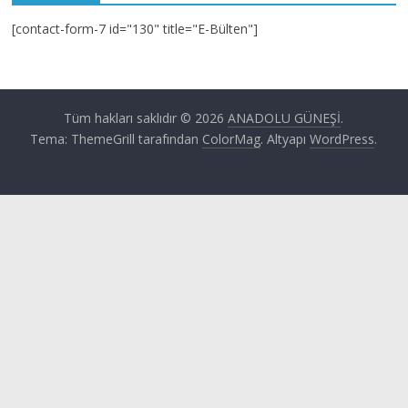
[contact-form-7 id="130" title="E-Bülten"]
Tüm hakları saklıdır © 2026
ANADOLU GÜNEŞİ
.
Tema: ThemeGrill tarafından
ColorMag
. Altyapı
WordPress
.