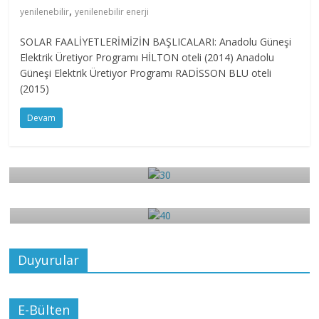
,
yenilenebilir
yenilenebilir enerji
SOLAR FAALİYETLERİMİZİN BAŞLICALARI: Anadolu Güneşi
Elektrik Üretiyor Programı HİLTON oteli (2014) Anadolu
Güneşi Elektrik Üretiyor Programı RADİSSON BLU oteli
(2015)
Devam
3
30
4
Aralık 17, 2017
admin
0
40
Aralık 17, 2017
admin
0
Duyurular
E-Bülten