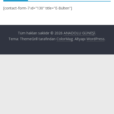
[contact-form-7 id="130" title="E-Bülten"]
Tüm hakları saklıdır © 2026
ANADOLU GÜNEŞİ
.
Tema: ThemeGrill tarafından
ColorMag
. Altyapı
WordPress
.