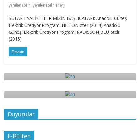
,
yenilenebilir
yenilenebilir enerji
SOLAR FAALİYETLERİMİZİN BAŞLICALARI: Anadolu Güneşi
Elektrik Üretiyor Programı HİLTON oteli (2014) Anadolu
Güneşi Elektrik Üretiyor Programı RADİSSON BLU oteli
(2015)
Devam
3
30
4
Aralık 17, 2017
admin
0
40
Aralık 17, 2017
admin
0
Duyurular
E-Bülten