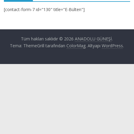
[contact-form-7 id="130" title="E-Bülten"]
Tüm hakları saklıdır © 2026
ANADOLU GÜNEŞİ
.
Tema: ThemeGrill tarafından
ColorMag
. Altyapı
WordPress
.