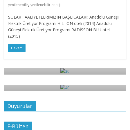
,
yenilenebilir
yenilenebilir enerji
SOLAR FAALİYETLERİMİZİN BAŞLICALARI: Anadolu Güneşi
Elektrik Üretiyor Programı HİLTON oteli (2014) Anadolu
Güneşi Elektrik Üretiyor Programı RADİSSON BLU oteli
(2015)
Devam
3
30
4
Aralık 17, 2017
admin
0
40
Aralık 17, 2017
admin
0
Duyurular
E-Bülten