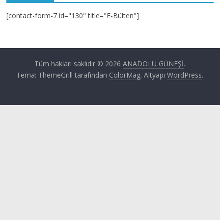
[contact-form-7 id="130" title="E-Bülten"]
Tüm hakları saklıdır © 2026
ANADOLU GÜNEŞİ
.
Tema: ThemeGrill tarafından
ColorMag
. Altyapı
WordPress
.