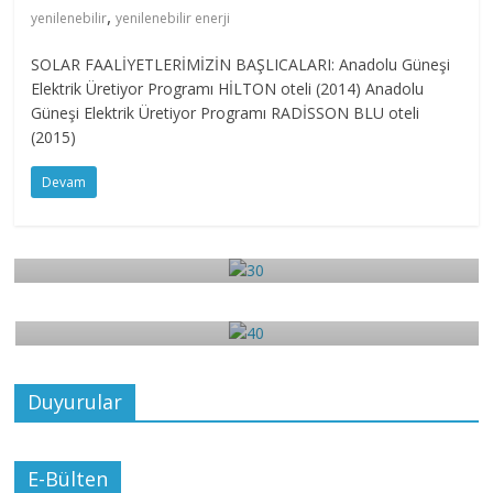
,
yenilenebilir
yenilenebilir enerji
SOLAR FAALİYETLERİMİZİN BAŞLICALARI: Anadolu Güneşi
Elektrik Üretiyor Programı HİLTON oteli (2014) Anadolu
Güneşi Elektrik Üretiyor Programı RADİSSON BLU oteli
(2015)
Devam
3
30
4
Aralık 17, 2017
admin
0
40
Aralık 17, 2017
admin
0
Duyurular
E-Bülten